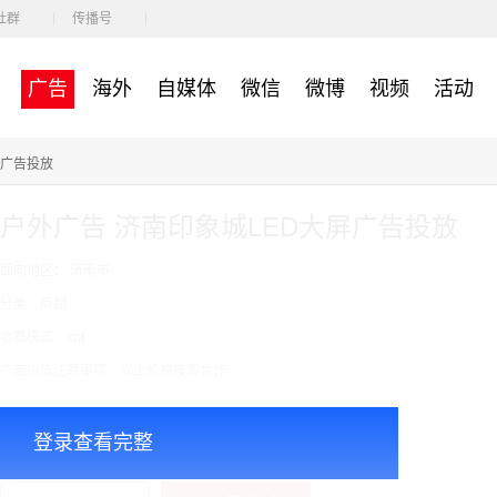
社群
传播号
广告
海外
自媒体
微信
微博
视频
活动
屏广告投放
户外广告 济南印象城LED大屏广告投放
面向地区： 济南市
分类：商超
收费模式：cpt
广告投放注意事项：以上价格按周合作
￥30000.00
价格：
登录查看完整