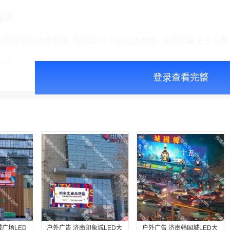
描述
内最高学府洪楼教堂-新网红打卡地山大附中-政商高管之子汇
介绍
登录查看完整
广场LED
户外广告 济南印象城LED大
户外广告 济南韩国城LED大