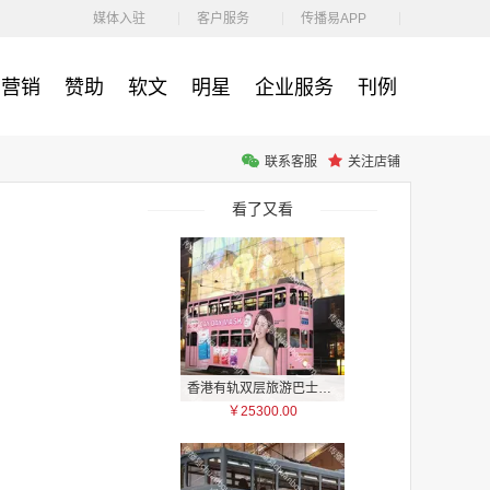
￥1100.00
媒体入驻
客户服务
传播易APP
营销
赞助
软文
明星
企业服务
刊例
联系客服
关注店铺
户外广告 河北社区道闸广告 河北小区道闸广告投放价格
￥1100.00
看了又看
香港有轨双层旅游巴士车身广告
￥25300.00