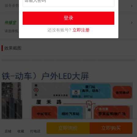
01:59:39
189****2617
联系了该媒体所在商家
服务参数
模式：cpt
,
分类：商超
,
地区：厦门市
,
12:40:20
177****7961
联系了该媒体所在商家
登录
04:12:36
181****8167
联系了该媒体所在商家
资金安全
商家实名
全程监管
04:16:44
181****0078
联系了该媒体所在商家
还没有账号?
立即注册
请选择线上担保交易，线下交易资金安全不受平台保护
01:50:54
192****2334
联系了该媒体所在商家
03:40:56
157****6971
联系了该媒体所在商家
效果截图
10:08:47
155****5272
联系了该媒体所在商家
02:32:27
176****3456
联系了该媒体所在商家
04:09:07
182****6963
联系了该媒体所在商家
11:44:28
130****3379
联系了该媒体所在商家
08:36:41
191****0991
联系了该媒体所在商家
05:24:34
186****8762
联系了该媒体所在商家
06:11:20
166****9198
联系了该媒体所在商家
05:17:23
182****1341
联系了该媒体所在商家
05:13:40
159****9700
联系了该媒体所在商家
08:52:47
155****6115
联系了该媒体所在商家
03:27:46
181****7631
联系了该媒体所在商家
立即询价
立即购买
03:18:49
173****0620
联系了该媒体所在商家
店铺
收藏
打电话