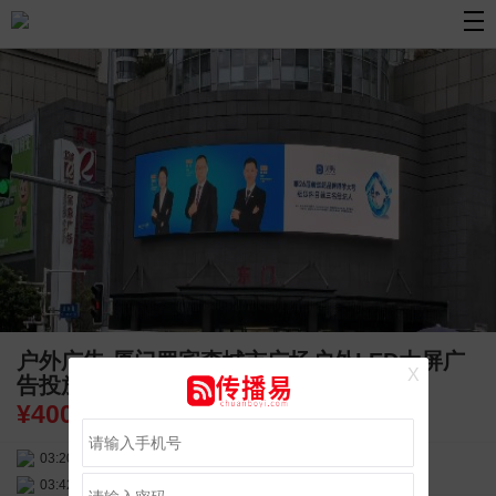
户外广告 厦门罗宾森城市广场户外LED大屏广
X
告投放
¥
400000.00
03:20:56
156****3374
联系了该媒体所在商家
03:42:33
158****0746
联系了该媒体所在商家