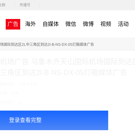
社群
传播号
广告
海外
自媒体
微信
微博
视频
活动
国际到达区2L中三角区到达2l-B-NS-DX-05灯箱媒体广告
机场广告 乌鲁木齐天山国际机场国际到达区
三角区到达2l-B-NS-DX-05灯箱媒体广告
面向地区： 乌鲁木齐市
分类：机场
收费模式：cpt
广告投放注意事项：以上价格是刊例价
登录查看完整
￥1680000.00
价格：