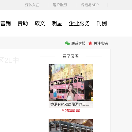
￥1100.00
媒体入驻
客户服务
传播易APP
营销
赞助
软文
明星
企业服务
刊例
联系客服
关注店铺
户外广告 河北社区道闸广告 河北小区道闸广告投放价格
￥1100.00
看了又看
2L中
香港有轨双层旅游巴士车身广告
￥25300.00