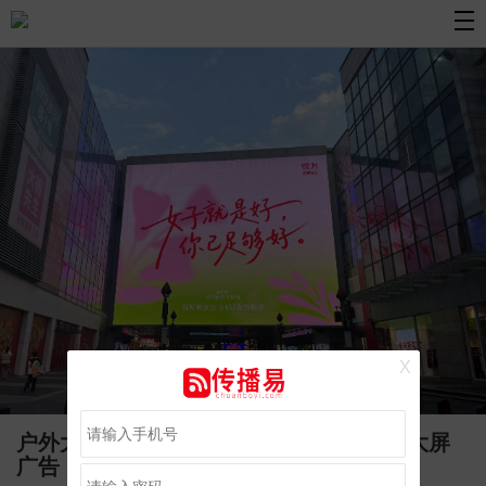
X
户外大屏广告 长沙悦方IDMALL户外LED大屏
广告