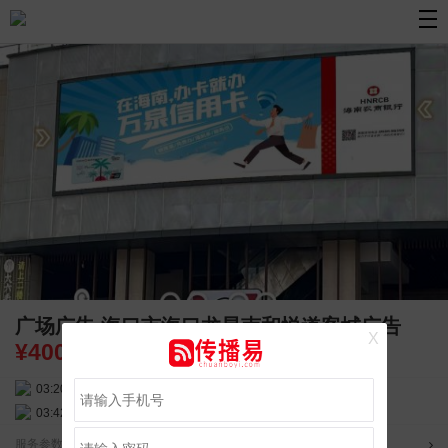
广场广告 海口市海口龙昆南和悦道客城广告
X
¥
4000.00
03:20:56
156****3374
联系了该媒体所在商家
03:42:33
158****0746
联系了该媒体所在商家
01:59:39
189****2617
联系了该媒体所在商家
服务参数
模式：cpt
,
分类：商超
,
地区：海口市
,