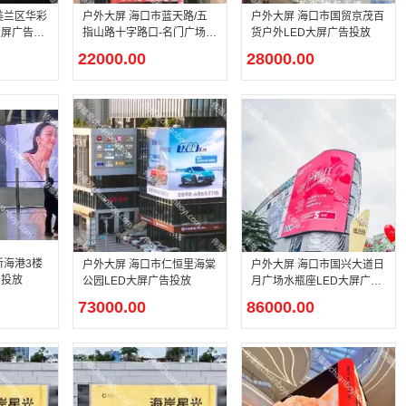
美兰区华彩
户外大屏 海口市蓝天路/五
户外大屏 海口市国贸京茂百
大屏广告投
指山路十字路口-名门广场L
货户外LED大屏广告投放
ED大屏广告投放
22000.00
28000.00
新海港3楼
户外大屏 海口市仁恒里海棠
户外大屏 海口市国兴大道日
告投放
公园LED大屏广告投放
月广场水瓶座LED大屏广告
投放
73000.00
86000.00