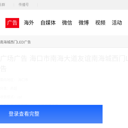
社群
传播号
广告
海外
自媒体
微信
微博
视频
活动
南海城西门LED广告
广场广告 海口市南海大道友谊南海城西门L
告
面向地区： 海口市
分类：商超
收费模式：cpt
广告投放注意事项：以上价格按周合作
登录查看完整
￥55000.00
价格：