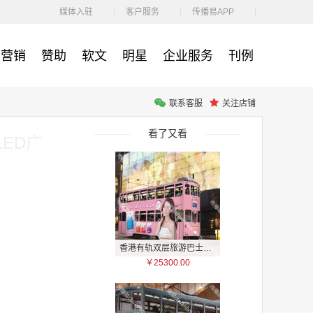
￥1100.00
媒体入驻
客户服务
传播易APP
营销
赞助
软文
明星
企业服务
刊例
联系客服
关注店铺
户外广告 河北社区道闸广告 河北小区道闸广告投放价格
￥1100.00
看了又看
ED广
香港有轨双层旅游巴士车身广告
￥25300.00