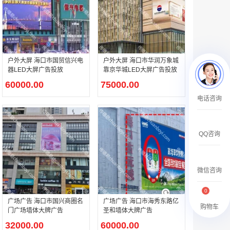
￥27600.00
户外大屏 海口市国贸信兴电
户外大屏 海口市华润万象城
器LED大屏广告投放
靠京华城LED大屏广告投放
60000.00
75000.00
澳门有轨双层旅游巴士车身广告
电话咨询
￥27700.00
QQ咨询
微信咨询
0
广场广告 海口市国兴商圈名
广场广告 海口市海秀东路亿
购物车
门广场墙体大牌广告
圣和墙体大牌广告
32000.00
60000.00