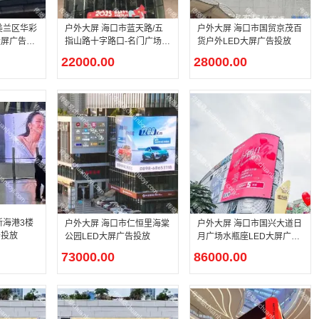
美兰区华彩
户外大屏 海口市蓝天路/五
户外大屏 海口市国贸京茂百
大屏广告投
指山路十字路口-名门广场L
货户外LED大屏广告投放
ED大屏广告投放
22000.00
28000.00
新海港3楼
户外大屏 海口市仁恒里海棠
户外大屏 海口市国兴大道日
告投放
公园LED大屏广告投放
月广场水瓶座LED大屏广告
投放
73000.00
86000.00