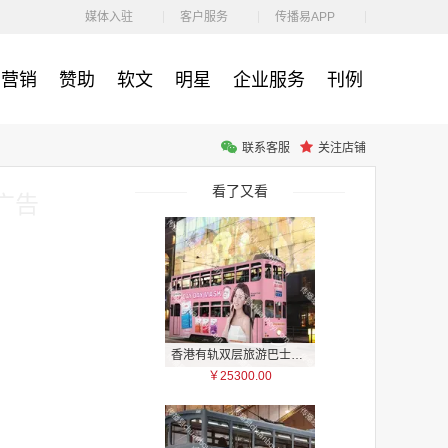
￥1100.00
媒体入驻
客户服务
传播易APP
营销
赞助
软文
明星
企业服务
刊例
联系客服
关注店铺
户外广告 河北社区道闸广告 河北小区道闸广告投放价格
￥1100.00
看了又看
广告
香港有轨双层旅游巴士车身广告
￥25300.00