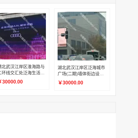
家
澳门签名广告有轨双层巴士车身广告
家
￥27600.00
家
家
家
香港双层巴士车身广告（含车顶）
湖北武汉江岸区淮海路与
湖北武汉江岸区泛海城市
￥77000.00
二环线交汇处泛海生活广
广场(二期)墙体街边设施L
场墙体街边设施LED屏
ED屏
30000.00
￥30000.00
2022年卫视拜年广告套餐
￥12000.00