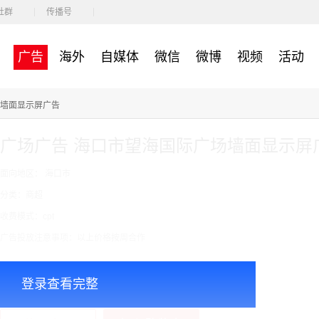
社群
传播号
广告
海外
自媒体
微信
微博
视频
活动
场墙面显示屏广告
广场广告 海口市望海国际广场墙面显示屏
面向地区： 海口市
分类：商超
收费模式：cpt
广告投放注意事项：以上价格按周合作
￥60000.00
价格：
登录查看完整