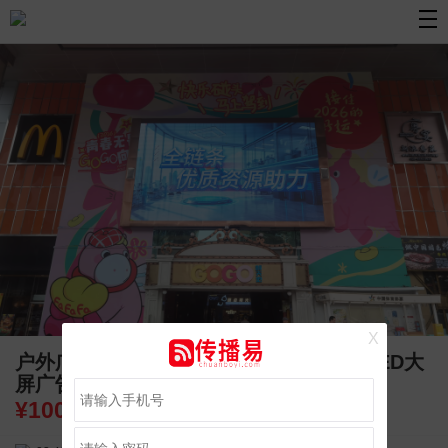
X
户外广告 广州番禺大学城GOGO新天地LED大
屏广告
¥
10000.00
03:20:56
156****3374
联系了该媒体所在商家