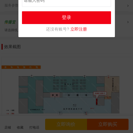
03:20:56
156****3374
联系了该媒体所在商家
服务参数
模式：cpc
,
分类：机场
,
地区：新疆
,
03:42:33
158****0746
联系了该媒体所在商家
登录
01:59:39
189****2617
联系了该媒体所在商家
资金安全
商家实名
全程监管
12:40:20
177****7961
联系了该媒体所在商家
还没有账号?
立即注册
请选择线上担保交易，线下交易资金安全不受平台保护
04:12:36
181****8167
联系了该媒体所在商家
04:16:44
181****0078
联系了该媒体所在商家
效果截图
01:50:54
192****2334
联系了该媒体所在商家
03:40:56
157****6971
联系了该媒体所在商家
10:08:47
155****5272
联系了该媒体所在商家
02:32:27
176****3456
联系了该媒体所在商家
04:09:07
182****6963
联系了该媒体所在商家
11:44:28
130****3379
联系了该媒体所在商家
08:36:41
191****0991
联系了该媒体所在商家
05:24:34
186****8762
联系了该媒体所在商家
10:41:47
139****8472
联系了该媒体所在商家
02:28:16
183****1249
联系了该媒体所在商家
05:13:40
159****9700
联系了该媒体所在商家
立即询价
立即购买
08:52:47
155****6115
联系了该媒体所在商家
店铺
收藏
打电话