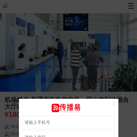
机场媒体 新疆库车龟兹机场一层出发到达混合
X
大厅LED大屏
¥
18000.00
03:27:46
181****7631
联系了该媒体所在商家
03:18:49
173****0620
联系了该媒体所在商家