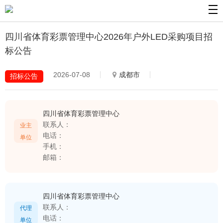
四川省体育彩票管理中心2026年户外LED采购项目招
标公告
2026-07-08
成都市
招标公告
四川省体育彩票管理中心
联系人：
业主
电话：
单位
手机：
邮箱：
四川省体育彩票管理中心
联系人：
代理
电话：
单位