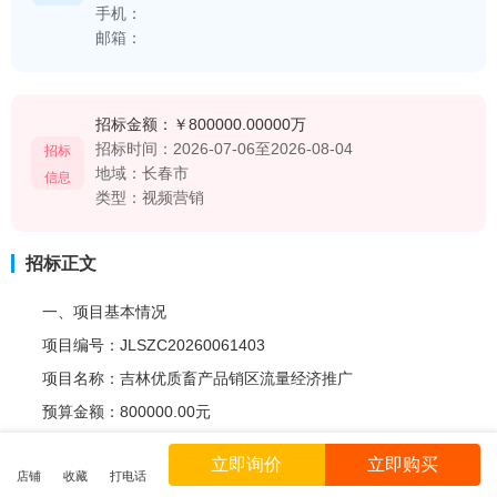
手机：
邮箱：
招标金额：
￥800000.00000万
招标时间：
2026-07-06至2026-08-04
招标
地域：
长春市
信息
类型：
视频营销
招标正文
一、项目基本情况
项目编号：JLSZC20260061403
项目名称：吉林优质畜产品销区流量经济推广
预算金额：800000.00元
采购需求：详见招标文件。
立即询价
立即购买
店铺
收藏
打电话
合同履行期限：自合同签订之日起，期限1年