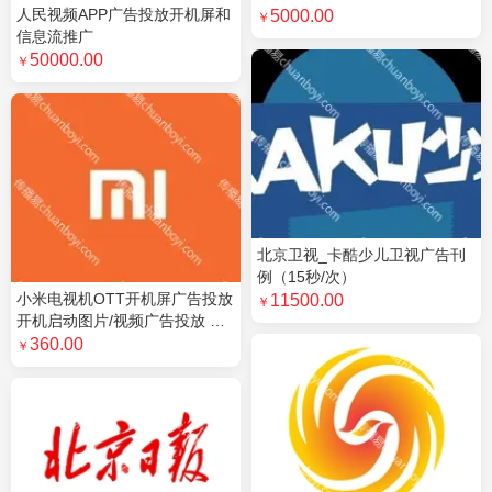
人民视频APP广告投放开机屏和
5000.00
￥
信息流推广
50000.00
￥
北京卫视_卡酷少儿卫视广告刊
例（15秒/次）
小米电视机OTT开机屏广告投放
11500.00
￥
开机启动图片/视频广告投放 折
扣：2.5折
360.00
￥