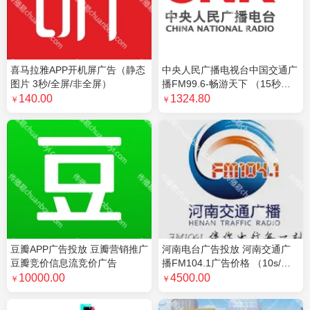
字节引力（天津）...需求
黄V认证广告
2026年服贸会宣传...
￥400.00000万
武汉市坤灵广告策...需求
商超广告
浙江科佳工程咨询有限...
￥1500000.00000万
爱科技技术有限公...需求
否广告
中佶工程项目管理（云...
￥3600000.00000万
深圳市天然计划科...需求
否广告
喜马拉雅APP开机屏广告（静态
中央人民广播电视台中国交通广
锦州达富企业服务...需求
生活消费广告
图片 3秒/全屏/非全屏）
播FM99.6-畅游天下 （15秒广
广州创汇传媒科技...需求
否广告
告）
140.00
1324.80
￥
￥
橘子企业管理（北...需求
网络推广广告
百莱创汽车服务有...需求
电梯广告
耿马新视野广告需求
电梯广告
上海展博科技有限...需求
营销工具广告
中视一鸣传媒科技...需求
综合媒体广告
艾杰（杭州）网络...需求
黄V认证广告
北京中联航旅文化...需求
灯光秀广告
江西中改传媒有限...需求
报纸广告
豆瓣APP广告投放 豆瓣营销推广
河南电台广告投放 河南交通广
广东国众联行资产...需求
影院广告
豆瓣竞价信息流竞价广告
播FM104.1广告价格 （10s/
北京亚拓航空科技...需求
景区广告
次，段位：TTA）
10000.00
4500.00
￥
￥
彩霸图文制作部需求
电梯广告
成都唯怡有限公司需求
商超广告