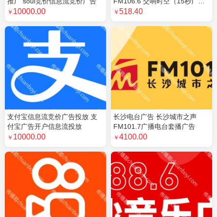
推广 soul竞价信息流竞价广告
FM106.6 交响时空（15秒广
告）
10000.00
518.40
￥
￥
支付宝信息流竞价广告投放 支
长沙电台广告 长沙城市之声
付宝广告开户信息流投放
FM101.7广播电台套播广告
10000.00
4100.00
￥
￥