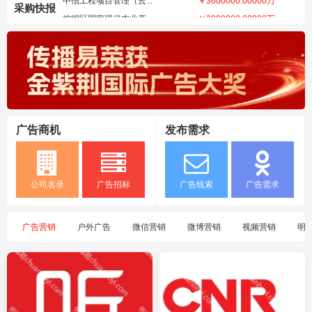
厦门联天有限公司需求
商超广告
采购快报
崆峒区国家现代农业产...
￥3000000.00000万
江西帝集有限公司需求
影视娱乐广告
2026年石家庄市福...
￥1000000.00000万
甘肃乐享老友荟养...需求
数码科技广告
2026年昌吉州工伤...
￥490000.00000万
山东隆泽工程项目...需求
景区广告
东莞市直管道路市属户...
￥2465105.90000万
湖南拓合传媒有限...需求
商超广告
成都市第四人民医院（...
￥1200000.00000万
广东布拉泽尔环保...需求
电梯广告
宜春大业招标咨询有限...
￥550000.00000万
二道区鸿太法律咨...需求
APP开机屏广告
汇丰商学院机场广告投...
￥1900000.00000万
广告商机
发布需求
群多多（北京）广...需求
移动广告
人工智能文化旅游、酒...
￥125.84100万
山东国购集采供应...需求
机场广告
台州铭诚工程咨询有限...
￥300000.00000万
深圳市顶象技术（...需求
广告
“金平之夜”——20...
￥1333000.00000万
公司名录
广告招标
广告线索
广告需求
上海聚彩电子科技...需求
否广告
2026年品牌农产品...
￥2000000.00000万
郑州创运科技有限...需求
移动广告
中国电影科学技术研究...
￥400.00000万
辽宁中恒信土地房...需求
广告
与人民日报开展202...
￥1200000.00000万
广告营销
户外广告
微信营销
微博营销
视频营销
明
重庆松州文化传媒需求
广告
“我爱漳州？人民城市...
￥1035000.00000万
合肥零百域智能科...需求
电梯广告
东莞市第一中学东城学...
￥2133100.00000万
浙江网经社信息科...需求
否广告
延安市黄龙山国有林管...
￥4200000.00000万
武汉广告公司需求
电梯广告
成都市第四幼儿园20...
￥515000.00000万