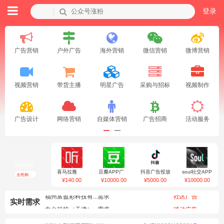
登录
广告营销
户外广告
海外营销
微信营销
微博营销
视频营销
带货主播
明星广告
采购与招标
视频制作
广告设计
网络营销
自媒体营销
广告招商
活动服务
限时低价
喜马拉雅
豆瓣APP广
抖音广告投放
soul社交APP
去抢购
APP开机屏
告投放 豆瓣
抖音信息流广
广告投放
¥
140.00
¥
10000.00
¥
5000.00
¥
10000.00
广告（静态图
营销推广 豆
告精准营销获
soul营销推广
片 3秒/全屏/
瓣竞价信息流
客推广
soul竞价信息
非全屏）
竞价广告
流竞价广告
实时需求
中允科技（天津）...需求
移动广告
郑州君和投资有限...需求
火车站广告