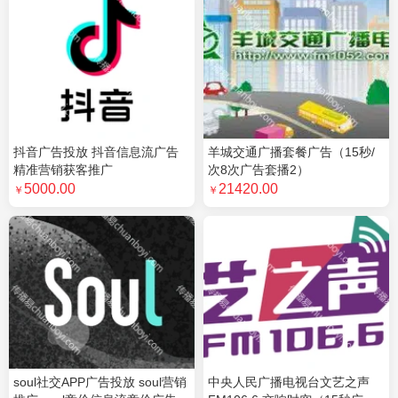
深圳是明亮电子科...需求
影视娱乐广告
河源美年大健康管...需求
高铁站广告
成都极简科技有限...需求
移动广告
四川卓越云帆信息...需求
财经投资广告
荣先文化传媒有限...需求
商超广告
上海同济工程咨询...需求
电梯广告
抖音广告投放 抖音信息流广告
羊城交通广播套餐广告（15秒/
东莞市汇祯商贸有...需求
电梯广告
精准营销获客推广
次8次广告套播2）
广西文梦传媒有限...需求
客运站广告
5000.00
21420.00
￥
￥
江苏优梦传媒需求
商超广告
苏州星辰致远广告...需求
电梯广告
辽宁财贸学院需求
否广告
法库索菲亚云尚整...需求
电梯广告
福州富盈彩科技有...需求
社区广告
soul社交APP广告投放 soul营销
中央人民广播电视台文艺之声